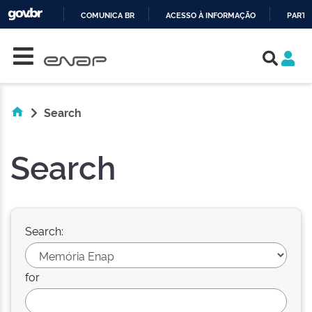
COMUNICA BR
ACESSO À INFORMAÇÃO
PARTI
Skip navigation
IR
PARA
O
CONTEÚDO
Search
Search
Search:
for