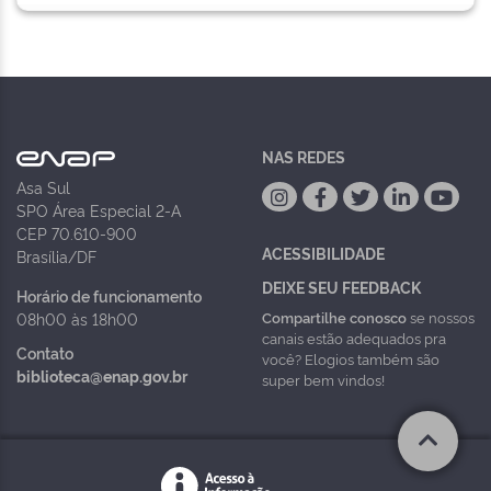
NAS REDES
Asa Sul
SPO Área Especial 2-A
CEP 70.610-900
ACESSIBILIDADE
Brasília/DF
DEIXE SEU FEEDBACK
Horário de funcionamento
Compartilhe conosco
se nossos
08h00 às 18h00
canais estão adequados pra
Contato
você? Elogios também são
biblioteca@enap.gov.br
super bem vindos!