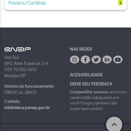
Folders/Cartilhas
1
NAS REDES
Asa Sul
SPO Área Especial 2-A
CEP 70.610-900
ACESSIBILIDADE
Brasília/DF
DEIXE SEU FEEDBACK
Horário de funcionamento
Compartilhe conosco
se nossos
08h00 às 18h00
canais estão adequados pra
Contato
você? Elogios também são
biblioteca@enap.gov.br
super bem vindos!