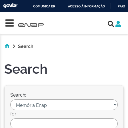
COMUNICA BR
ACESSO À INFORMAÇÃO
PARTI
Skip navigation
IR
PARA
O
CONTEÚDO
Search
Search
Search:
for