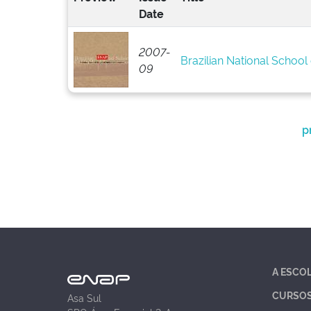
Date
2007-
Brazilian National School 
09
p
A ESCO
CURSO
Asa Sul