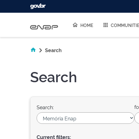
Skip navigation
HOME
COMMUNITI
Search
Search
fo
Search:
Current filters: