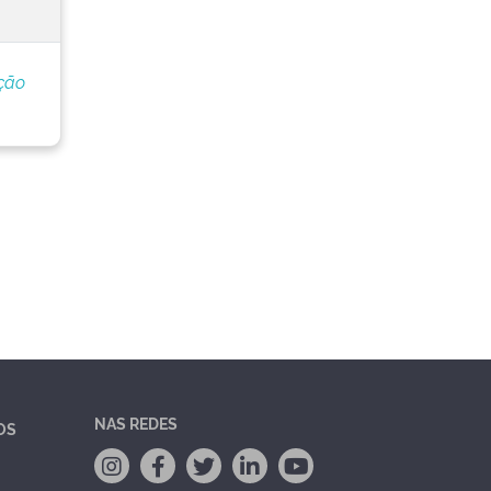
ção
NAS REDES
OS