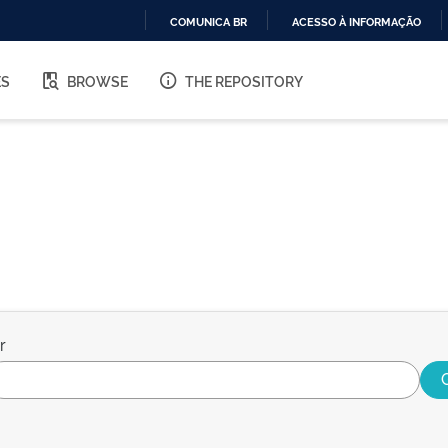
COMUNICA BR
ACESSO À INFORMAÇÃO
IR
PARA
ES
BROWSE
THE REPOSITORY
O
CONTEÚDO
r