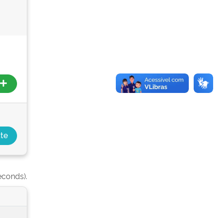
econds).