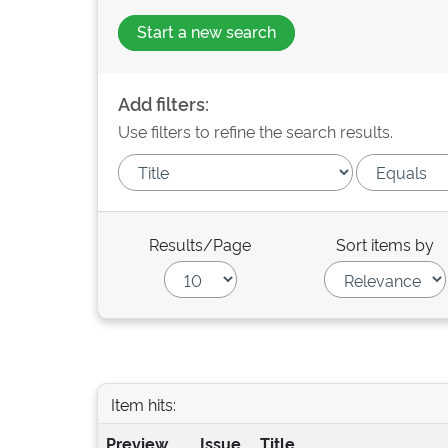
Start a new search
Add filters:
Use filters to refine the search results.
Results/Page
Sort items by
Item hits:
Preview
Issue
Title