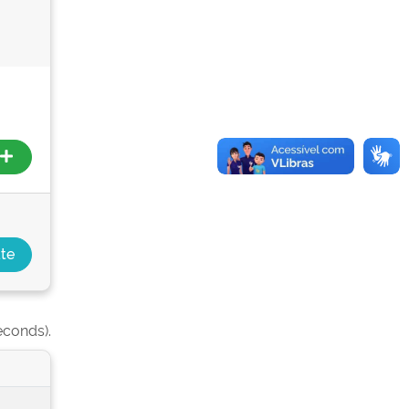
econds).