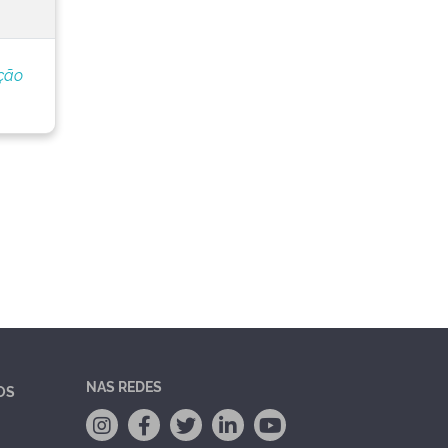
ção
NAS REDES
OS