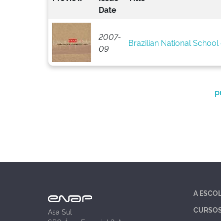
Date
2007-
Brazilian National School 
09
p
A ESCO
CURSO
Asa Sul