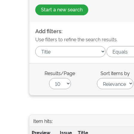
Start a new search
Add filters:
Use filters to refine the search results.
Results/Page
Sort items by
Item hits:
Preview
Issue
Title