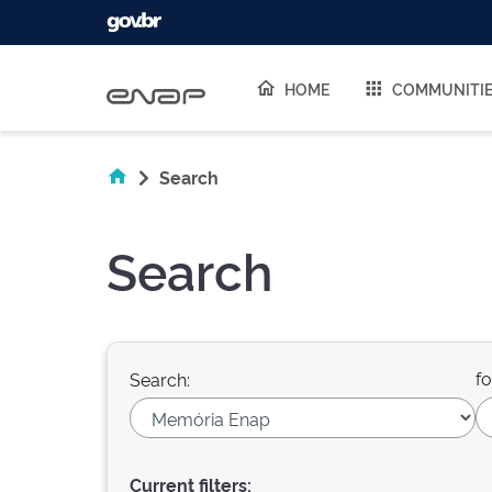
Skip navigation
HOME
COMMUNITI
Search
Search
fo
Search:
Current filters: