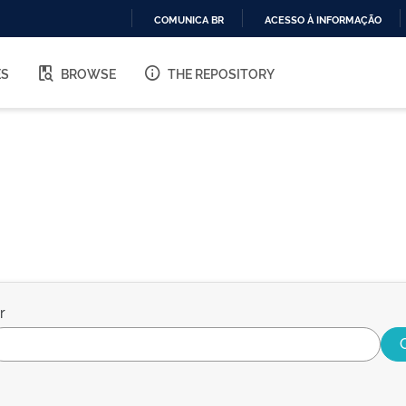
COMUNICA BR
ACESSO À INFORMAÇÃO
IR
PARA
ES
BROWSE
THE REPOSITORY
O
CONTEÚDO
r