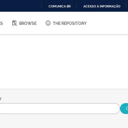
COMUNICA BR
ACESSO À INFORMAÇÃO
IR
PARA
ES
BROWSE
THE REPOSITORY
O
CONTEÚDO
r