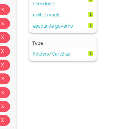
servidores
civil servants
1
escola de governo
1
Type
Folders/Cartilhas
1