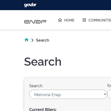
Skip navigation
HOME
COMMUNITI
Search
Search
fo
Search:
Current filters: