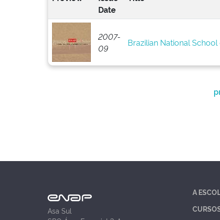
Date
2007-
Brazilian National School 
09
p
A ESCO
CURSO
Asa Sul