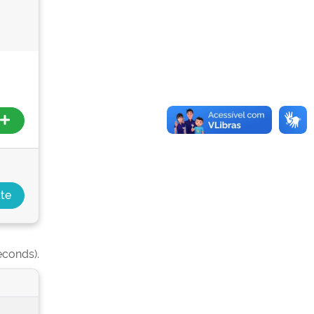
econds).