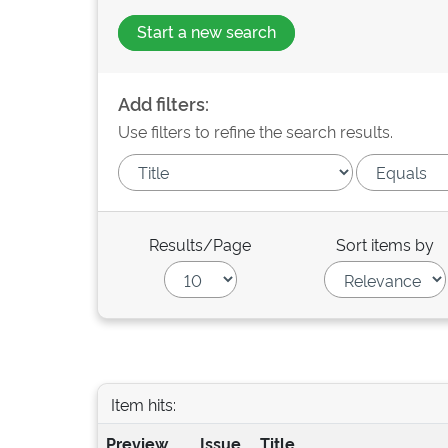
Start a new search
Add filters:
Use filters to refine the search results.
Results/Page
Sort items by
Item hits:
Preview
Issue
Title