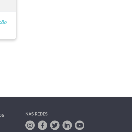
ção
NAS REDES
OS