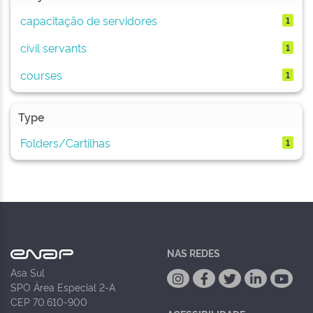
capacitação de servidores
1
civil servants
1
courses
1
Type
Folders/Cartilhas
1
NAS REDES
Asa Sul
SPO Área Especial 2-A
CEP 70.610-900