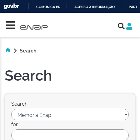
COMUNICA BR
ACESSO À INFORMAÇÃO
PARTI
Skip navigation
IR
PARA
O
CONTEÚDO
Search
Search
Search:
for