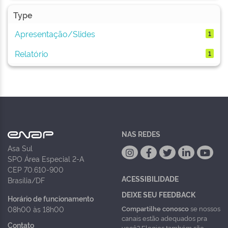
Type
Apresentação/Slides
1
Relatório
1
NAS REDES
Asa Sul
SPO Área Especial 2-A
CEP 70.610-900
ACESSIBILIDADE
Brasília/DF
DEIXE SEU FEEDBACK
Horário de funcionamento
Compartilhe conosco
se nossos
08h00 às 18h00
canais estão adequados pra
Contato
você? Elogios também são