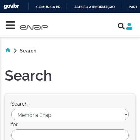
COMUNICA BR
ACESSO À INFORMAÇÃO
PARTI
Skip navigation
IR
PARA
O
CONTEÚDO
Search
Search
Search:
for