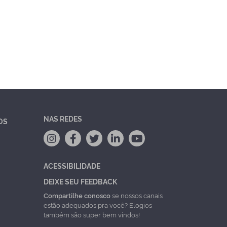
NAS REDES
OS
ACESSIBILIDADE
DEIXE SEU FEEDBACK
Compartilhe conosco
se nossos canais
estão adequados pra você? Elogios
também são super bem vindos!