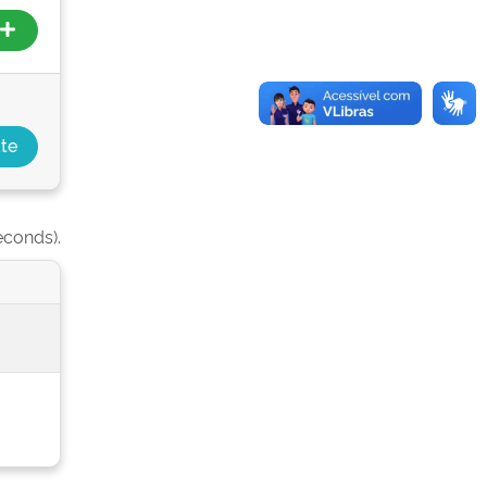
econds).