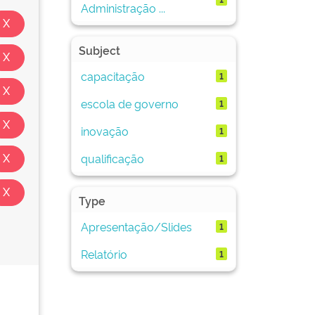
Administração ...
Subject
capacitação
1
escola de governo
1
inovação
1
qualificação
1
Type
Apresentação/Slides
1
Relatório
1