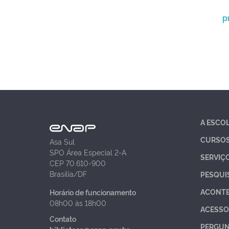
p
A ESCO
CURSO
Asa Sul
SPO Área Especial 2-A
SERVIÇ
CEP 70.610-900
Brasília/DF
PESQUI
ACONT
Horário de funcionamento
08h00 às 18h00
ACESSO
Contato
PERGUN