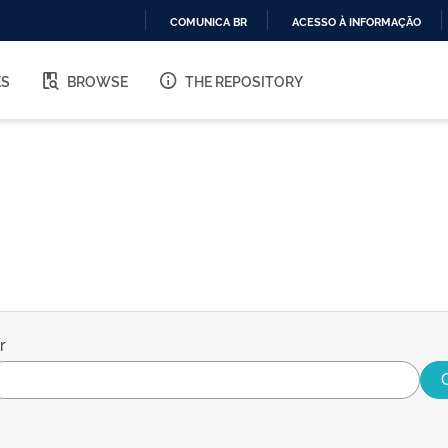
COMUNICA BR
ACESSO À INFORMAÇÃO
IR
PARA
ES
BROWSE
THE REPOSITORY
O
CONTEÚDO
r