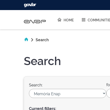
Skip navigation
HOME
COMMUNITI
Search
Search
fo
Search:
Current filters: