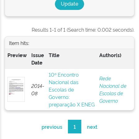
Results 1-1 of 1 (Search time: 0.002 seconds).
Item hits:
Preview
Issue
Title
Author(s)
Date
10º Encontro
Rede
Nacional das
2014-
Nacional de
Escolas de
08
Escolas de
Governo:
Governo
preparação X ENEG
previous
1
next