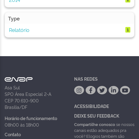
Type
Relatório
1
NAS REDES
Asa Sul
SPO Área Especial 2-A
CEP 70.610-900
ACESSIBILIDADE
Brasília/DF
DEIXE SEU FEEDBACK
Horário de funcionamento
Compartilhe conosco
se nossos
08h00 às 18h00
canais estão adequados pra
Contato
você? Elogios também são