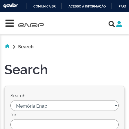
COMUNICA BR
ACESSO À INFORMAÇÃO
PARTI
Skip navigation
IR
PARA
O
CONTEÚDO
Search
Search
Search:
for