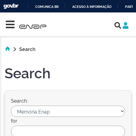
COMUNICA BR
ACESSO À INFORMAÇÃO
PARTI
Skip navigation
IR
PARA
O
CONTEÚDO
Search
Search
Search:
for