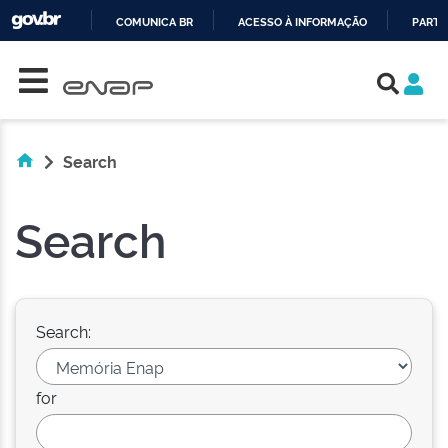
COMUNICA BR
ACESSO À INFORMAÇÃO
PARTI
Skip navigation
IR
PARA
O
CONTEÚDO
Search
Search
Search:
for