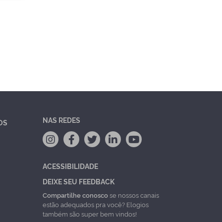
NAS REDES
OS
ACESSIBILIDADE
DEIXE SEU FEEDBACK
Compartilhe conosco
se nossos canais
estão adequados pra você? Elogios
também são super bem vindos!