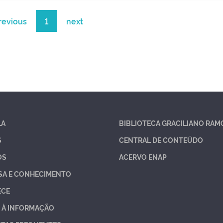
revious
1
next
LA
BIBLIOTECA GRACILIANO RAM
S
CENTRAL DE CONTEÚDO
OS
ACERVO ENAP
SA E CONHECIMENTO
ECE
 À INFORMAÇÃO