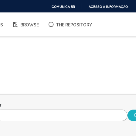
COMUNICA BR
ACESSO À INFORMAÇÃO
IR
PARA
ES
BROWSE
THE REPOSITORY
O
CONTEÚDO
r