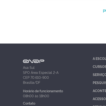
p
A ESCO
CURSO
Asa Sul
SPO Área Especial 2-A
SERVIÇ
CEP 70.610-900
Brasília/DF
PESQUI
ACONT
Horário de funcionamento
08h00 às 18h00
ACESSO
Contato