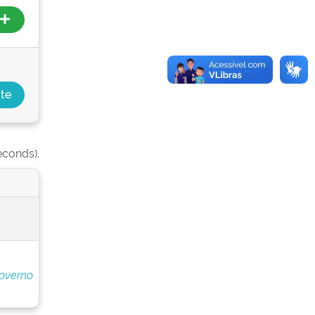
econds).
overno