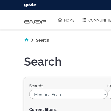
Skip navigation
HOME
COMMUNITI
Search
Search
fo
Search:
Current filters: