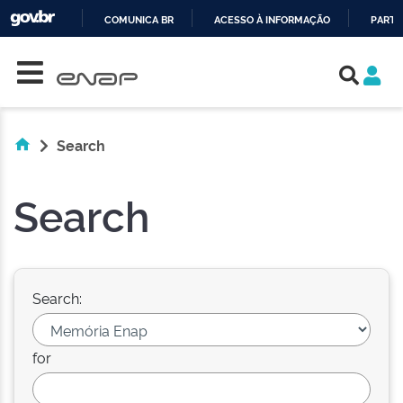
COMUNICA BR
ACESSO À INFORMAÇÃO
PARTI
Skip navigation
IR
PARA
O
CONTEÚDO
Search
Search
Search:
for