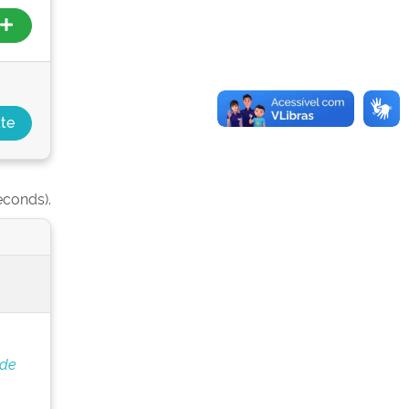
econds).
 de