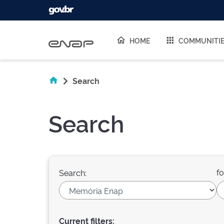
Skip navigation
HOME
COMMUNITI
Search
Search
fo
Search:
Current filters: