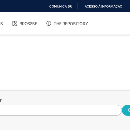
COMUNICA BR
ACESSO À INFORMAÇÃO
IR
PARA
ES
BROWSE
THE REPOSITORY
O
CONTEÚDO
r