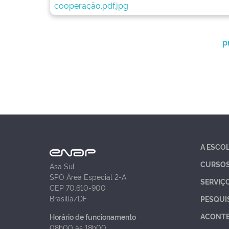
p
A ESCO
CURSO
Asa Sul
SPO Área Especial 2-A
SERVIÇ
CEP 70.610-900
Brasília/DF
PESQUI
ACONT
Horário de funcionamento
08h00 às 18h00