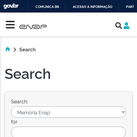
COMUNICA BR
ACESSO À INFORMAÇÃO
PARTI
Skip navigation
IR
PARA
O
CONTEÚDO
Search
Search
Search:
for