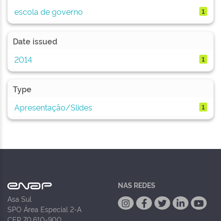
escola de governo
1
Date issued
2014
1
Type
Apresentação/Slides
1
NAS REDES
Asa Sul
SPO Área Especial 2-A
CEP 70.610-900