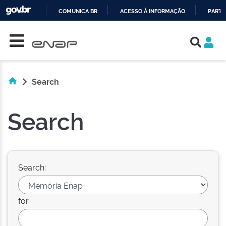
COMUNICA BR
ACESSO À INFORMAÇÃO
PARTI
Skip navigation
IR
PARA
O
CONTEÚDO
Search
Search
Search:
for