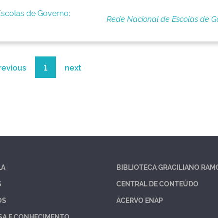
Escolas de Governo:
Rede Nacional de Escolas de G
revious
1
next
LA
BIBLIOTECA GRACILIANO RAM
S
CENTRAL DE CONTEÚDO
OS
ACERVO ENAP
SA E CONHECIMENTO