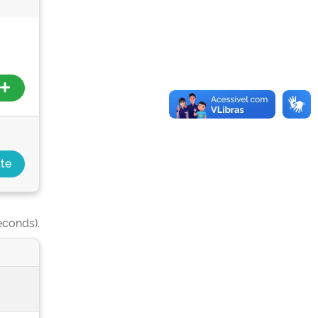
econds).