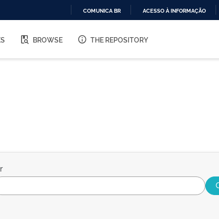
COMUNICA BR
ACESSO À INFORMAÇÃO
IR
PARA
ES
BROWSE
THE REPOSITORY
O
CONTEÚDO
r