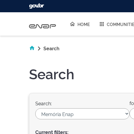
Skip navigation
HOME
COMMUNITI
Search
Search
fo
Search:
Current filters: