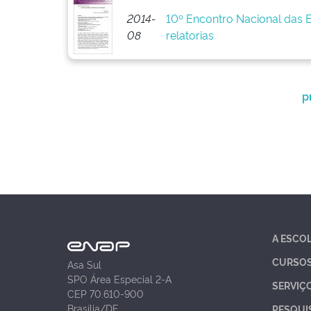
2014-
10º Encontro Nacional das 
08
relatorias
p
A ESCO
CURSO
Asa Sul
SPO Área Especial 2-A
SERVIÇ
CEP 70.610-900
Brasília/DF
PESQUI