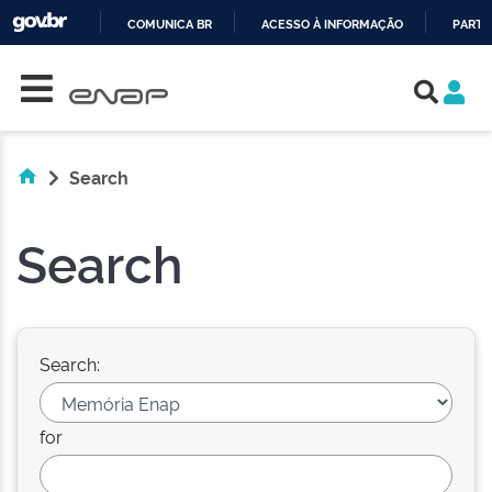
COMUNICA BR
ACESSO À INFORMAÇÃO
PARTI
Skip navigation
IR
PARA
O
CONTEÚDO
Search
Search
Search:
for