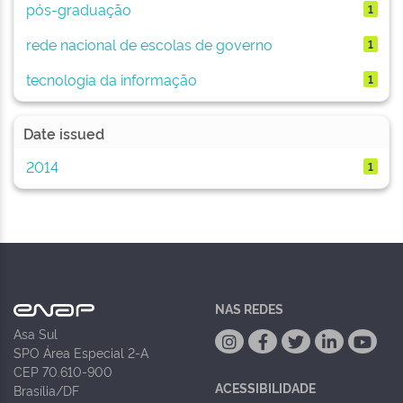
pós-graduação
1
rede nacional de escolas de governo
1
tecnologia da informação
1
Date issued
2014
1
NAS REDES
Asa Sul
SPO Área Especial 2-A
CEP 70.610-900
ACESSIBILIDADE
Brasília/DF