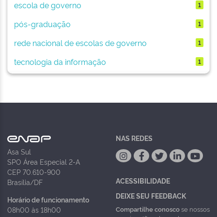
escola de governo
1
pós-graduação
1
rede nacional de escolas de governo
1
tecnologia da informação
1
NAS REDES
Asa Sul
SPO Área Especial 2-A
CEP 70.610-900
ACESSIBILIDADE
Brasília/DF
DEIXE SEU FEEDBACK
Horário de funcionamento
Compartilhe conosco
se nossos
08h00 às 18h00