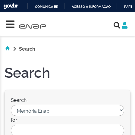
COMUNICA BR
ACESSO À INFORMAÇÃO
PARTI
Skip navigation
IR
PARA
O
CONTEÚDO
Search
Search
Search:
for