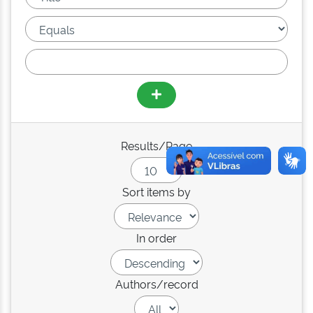
Results/Page
Sort items by
In order
Authors/record