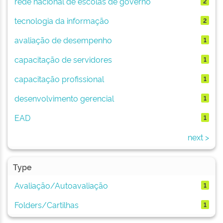
rede nacional de escolas de governo
2
tecnologia da informação
2
avaliação de desempenho
1
capacitação de servidores
1
capacitação profissional
1
desenvolvimento gerencial
1
EAD
1
next >
Type
Avaliação/Autoavaliação
1
Folders/Cartilhas
1