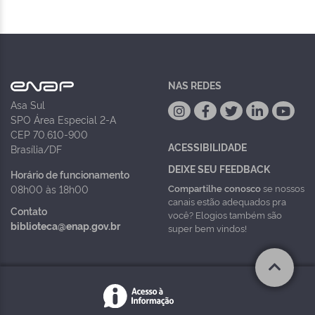
NAS REDES
Asa Sul
SPO Área Especial 2-A
CEP 70.610-900
ACESSIBILIDADE
Brasília/DF
DEIXE SEU FEEDBACK
Horário de funcionamento
Compartilhe conosco
se nossos
08h00 às 18h00
canais estão adequados pra
Contato
você? Elogios também são
biblioteca@enap.gov.br
super bem vindos!