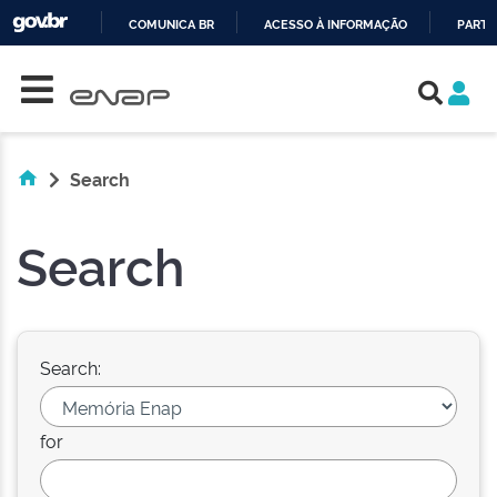
COMUNICA BR
ACESSO À INFORMAÇÃO
PARTI
Skip navigation
IR
PARA
O
CONTEÚDO
Search
Search
Search:
for