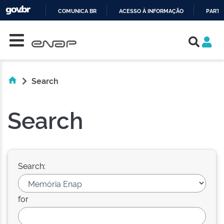
COMUNICA BR
ACESSO À INFORMAÇÃO
PARTI
Skip navigation
IR
PARA
O
CONTEÚDO
Search
Search
Search:
for