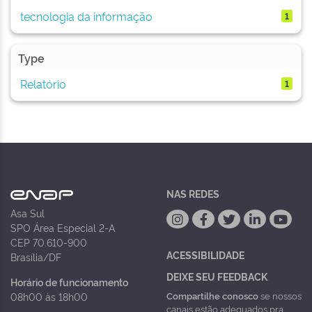
tecnologia da informação
1
Type
Relatório
1
NAS REDES
Asa Sul
SPO Área Especial 2-A
CEP 70.610-900
ACESSIBILIDADE
Brasília/DF
DEIXE SEU FEEDBACK
Horário de funcionamento
Compartilhe conosco
se nossos
08h00 às 18h00
canais estão adequados pra