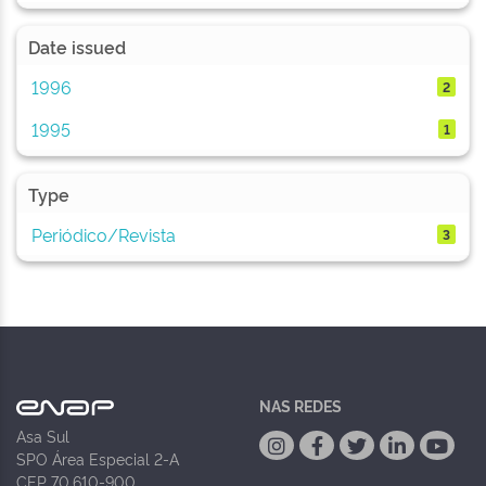
Date issued
1996
2
1995
1
Type
Periódico/Revista
3
NAS REDES
Asa Sul
SPO Área Especial 2-A
CEP 70.610-900