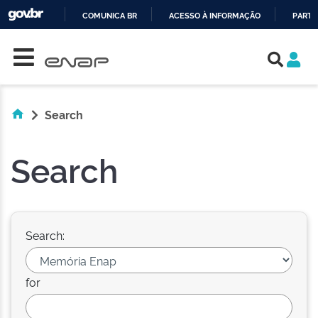
COMUNICA BR
ACESSO À INFORMAÇÃO
PARTI
Skip navigation
IR
PARA
O
CONTEÚDO
Search
Search
Search:
for