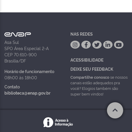
NAS REDES
Asa Sul
SPO Área Especial 2-A
CEP 70.610-900
ACESSIBILIDADE
Brasília/DF
DEIXE SEU FEEDBACK
Horário de funcionamento
Compartilhe conosco
se nossos
08h00 às 18h00
canais estão adequados pra
Contato
você? Elogios também são
biblioteca@enap.gov.br
super bem vindos!