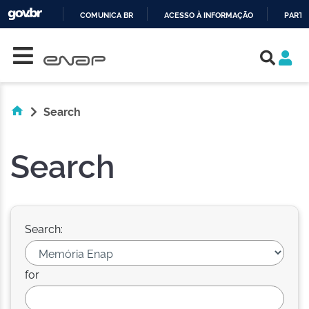
COMUNICA BR
ACESSO À INFORMAÇÃO
PARTI
Skip navigation
IR
PARA
O
CONTEÚDO
Search
Search
Search:
for