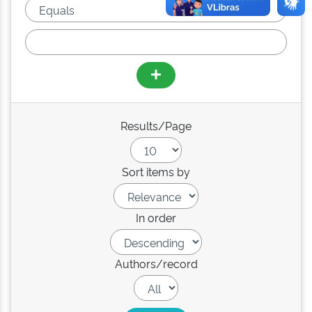
Results/Page
Sort items by
In order
Authors/record