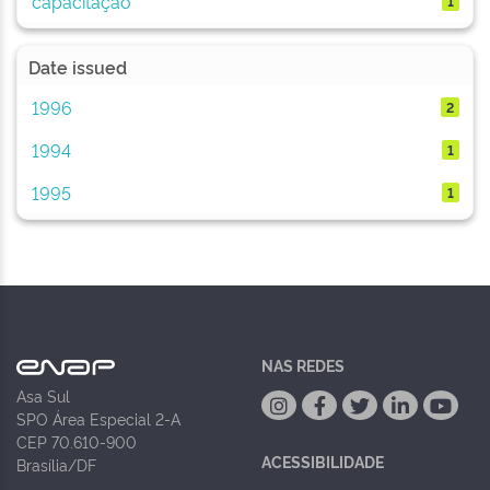
capacitação
1
Date issued
1996
2
1994
1
1995
1
NAS REDES
Asa Sul
SPO Área Especial 2-A
CEP 70.610-900
ACESSIBILIDADE
Brasília/DF