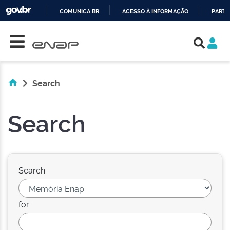
COMUNICA BR
ACESSO À INFORMAÇÃO
PARTI
Skip navigation
IR
PARA
O
CONTEÚDO
Search
Search
Search:
for