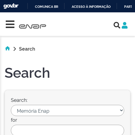
COMUNICA BR
ACESSO À INFORMAÇÃO
PARTI
Skip navigation
IR
PARA
O
CONTEÚDO
Search
Search
Search:
for