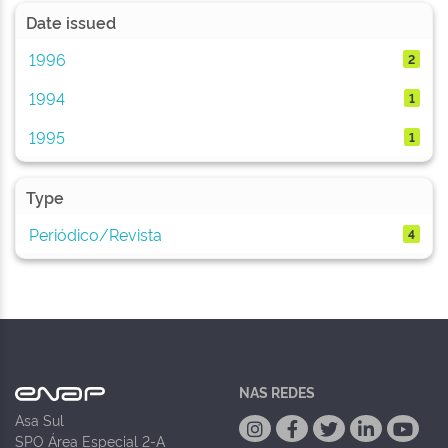
Date issued
1996
2
1994
1
1995
1
Type
Periódico/Revista
4
NAS REDES
Asa Sul
SPO Área Especial 2-A