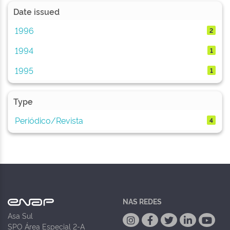
Date issued
1996
2
1994
1
1995
1
Type
Periódico/Revista
4
NAS REDES
Asa Sul
SPO Área Especial 2-A