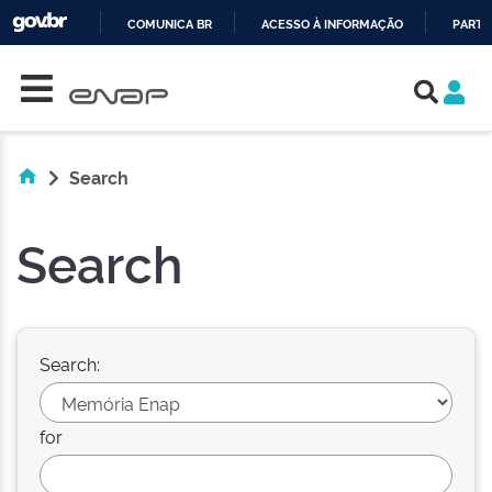
COMUNICA BR
ACESSO À INFORMAÇÃO
PARTI
Skip navigation
IR
PARA
O
CONTEÚDO
Search
Search
Search:
for