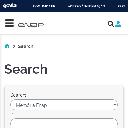
COMUNICA BR
ACESSO À INFORMAÇÃO
PARTI
Skip navigation
IR
PARA
O
CONTEÚDO
Search
Search
Search:
for