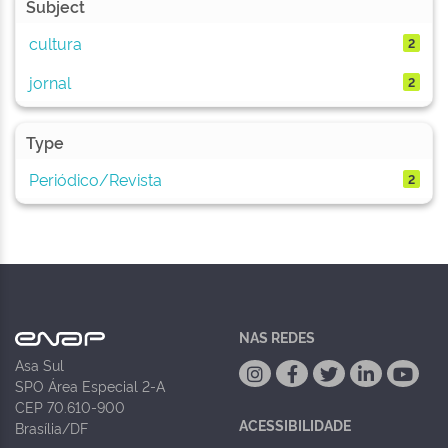
Subject
cultura
2
jornal
2
Type
Periódico/Revista
2
NAS REDES
Asa Sul
SPO Área Especial 2-A
CEP 70.610-900
ACESSIBILIDADE
Brasília/DF