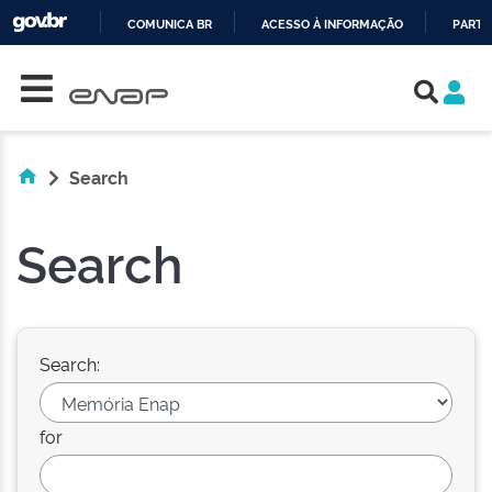
COMUNICA BR
ACESSO À INFORMAÇÃO
PARTI
Skip navigation
IR
PARA
O
CONTEÚDO
Search
Search
Search:
for