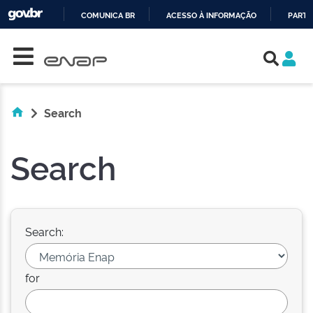
COMUNICA BR
ACESSO À INFORMAÇÃO
PARTI
Skip navigation
IR
PARA
O
CONTEÚDO
Search
Search
Search:
for