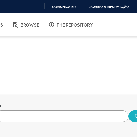
COMUNICA BR
ACESSO À INFORMAÇÃO
IR
PARA
ES
BROWSE
THE REPOSITORY
O
CONTEÚDO
r