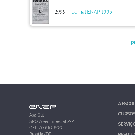
1995
Jornal ENAP 1995
p
A ESCO
CURSO
Asa Sul
SPO Área Especial 2-A
SERVIÇ
CEP 70.610-900
Brasília/DF
PESQUI