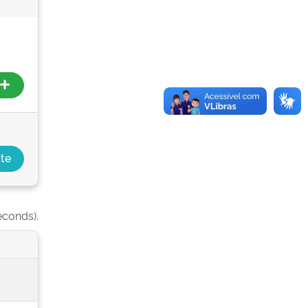
econds).