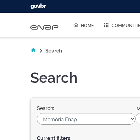
Skip navigation
HOME
COMMUNITI
Search
Search
fo
Search:
Current filters: