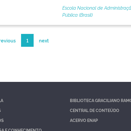
Escola Nacional de Administraç
Pública (Brasil)
revious
1
next
LA
BIBLIOTECA GRACILIANO RAM
S
CENTRAL DE CONTEÚDO
OS
ACERVO ENAP
SA E CONHECIMENTO