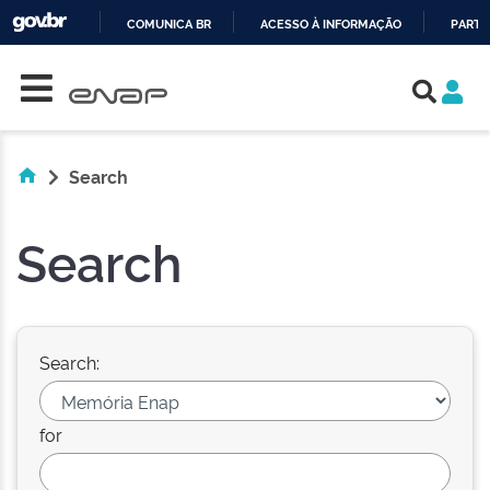
COMUNICA BR
ACESSO À INFORMAÇÃO
PARTI
Skip navigation
IR
PARA
O
CONTEÚDO
Search
Search
Search:
for