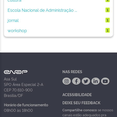
Escola Nacional de Administração ...
1
jornal
1
workshop
1
NAS REDES
Asa Sul
SPO Área Especial 2-A
CEP 70.610-900
ACESSIBILIDADE
Brasília/DF
DEIXE SEU FEEDBACK
Horário de funcionamento
Compartilhe conosco
se nossos
08h00 às 18h00
canais estão adequados pra