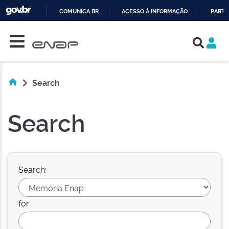
COMUNICA BR
ACESSO À INFORMAÇÃO
PARTI
Skip navigation
IR
PARA
O
CONTEÚDO
Search
Search
Search:
for