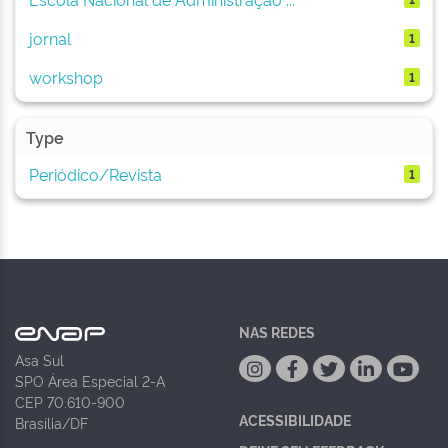
jornal
1
workshop
1
Type
Periódico/Revista
1
NAS REDES
Asa Sul
SPO Área Especial 2-A
CEP 70.610-900
ACESSIBILIDADE
Brasília/DF