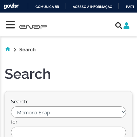
COMUNICA BR
ACESSO À INFORMAÇÃO
PARTI
Skip navigation
IR
PARA
O
CONTEÚDO
Search
Search
Search:
for