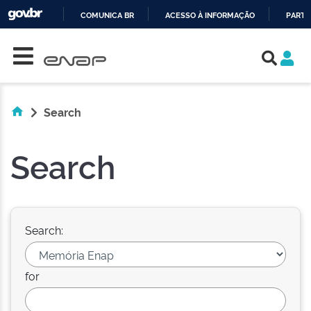
COMUNICA BR
ACESSO À INFORMAÇÃO
PARTI
Skip navigation
IR
PARA
O
CONTEÚDO
Search
Search
Search:
for