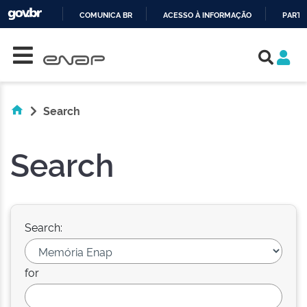
COMUNICA BR
ACESSO À INFORMAÇÃO
PARTI
Skip navigation
IR
PARA
O
CONTEÚDO
Search
Search
Search:
for