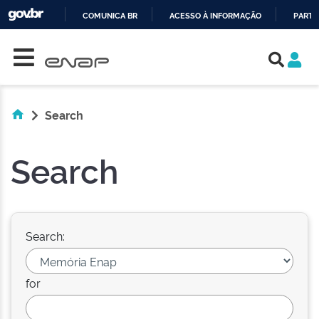
COMUNICA BR
ACESSO À INFORMAÇÃO
PARTI
Skip navigation
IR
PARA
O
CONTEÚDO
Search
Search
Search:
for