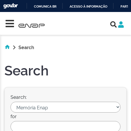
COMUNICA BR
ACESSO À INFORMAÇÃO
PARTI
Skip navigation
IR
PARA
O
CONTEÚDO
Search
Search
Search:
for