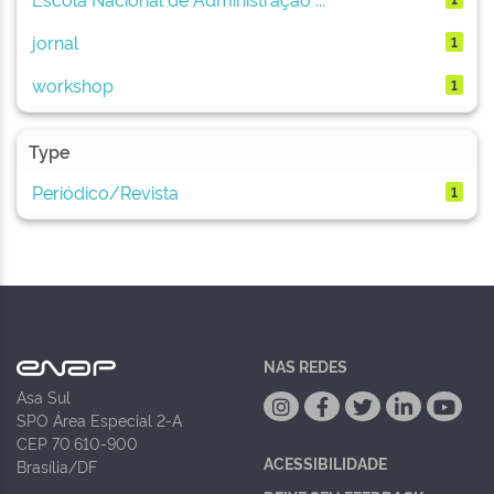
jornal
1
workshop
1
Type
Periódico/Revista
1
NAS REDES
Asa Sul
SPO Área Especial 2-A
CEP 70.610-900
ACESSIBILIDADE
Brasília/DF