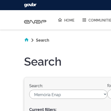
Skip navigation
HOME
COMMUNITI
Search
Search
fo
Search:
Current filters: