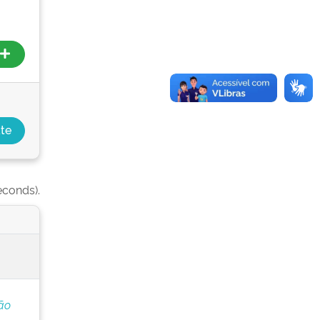
econds).
ão