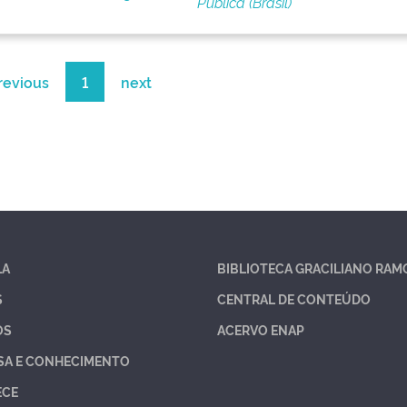
Pública (Brasil)
revious
1
next
LA
BIBLIOTECA GRACILIANO RAM
S
CENTRAL DE CONTEÚDO
OS
ACERVO ENAP
SA E CONHECIMENTO
ECE