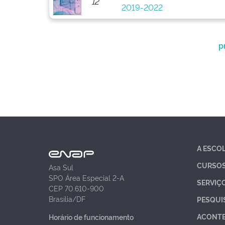
12
2019-2022
p
A ESCO
CURSO
Asa Sul
SPO Área Especial 2-A
SERVIÇ
CEP 70.610-900
Brasília/DF
PESQUI
ACONT
Horário de funcionamento