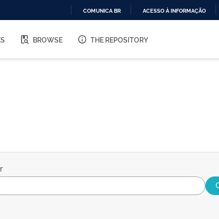
COMUNICA BR
ACESSO À INFORMAÇÃO
IR
PARA
ES
BROWSE
THE REPOSITORY
O
CONTEÚDO
r