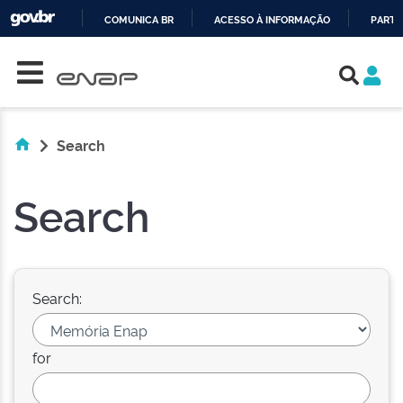
COMUNICA BR
ACESSO À INFORMAÇÃO
PARTI
Skip navigation
IR
PARA
O
CONTEÚDO
Search
Search
Search:
for