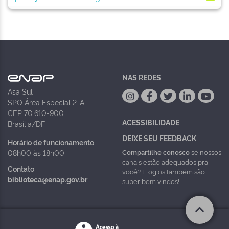
NAS REDES
Asa Sul
SPO Área Especial 2-A
CEP 70.610-900
ACESSIBILIDADE
Brasília/DF
DEIXE SEU FEEDBACK
Horário de funcionamento
Compartilhe conosco
se nossos
08h00 às 18h00
canais estão adequados pra
Contato
você? Elogios também são
biblioteca@enap.gov.br
super bem vindos!