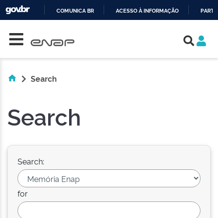
COMUNICA BR
ACESSO À INFORMAÇÃO
PARTI
Skip navigation
IR
PARA
O
CONTEÚDO
Search
Search
Search:
for