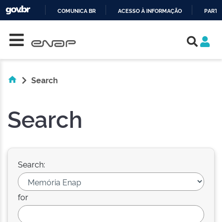
COMUNICA BR
ACESSO À INFORMAÇÃO
PARTI
Skip navigation
IR
PARA
O
CONTEÚDO
Search
Search
Search:
for