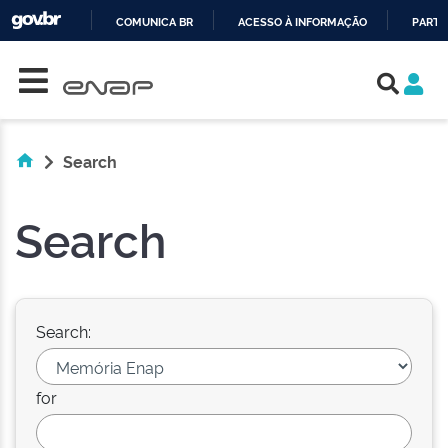
COMUNICA BR
ACESSO À INFORMAÇÃO
PARTI
Skip navigation
IR
PARA
O
CONTEÚDO
Search
Search
Search:
for