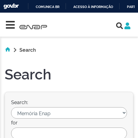
COMUNICA BR
ACESSO À INFORMAÇÃO
PARTI
Skip navigation
IR
PARA
O
CONTEÚDO
Search
Search
Search:
for