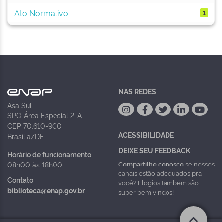
Ato Normativo
1
NAS REDES
Asa Sul
SPO Área Especial 2-A
CEP 70.610-900
ACESSIBILIDADE
Brasília/DF
DEIXE SEU FEEDBACK
Horário de funcionamento
Compartilhe conosco
se nossos
08h00 às 18h00
canais estão adequados pra
Contato
você? Elogios também são
biblioteca@enap.gov.br
super bem vindos!