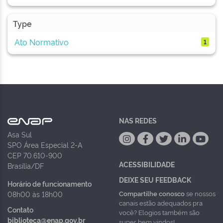
Type
Ato Normativo
1
NAS REDES
Asa Sul
SPO Área Especial 2-A
CEP 70.610-900
ACESSIBILIDADE
Brasília/DF
DEIXE SEU FEEDBACK
Horário de funcionamento
Compartilhe conosco
se nossos
08h00 às 18h00
canais estão adequados pra
Contato
você? Elogios também são
biblioteca@enap.gov.br
super bem vindos!