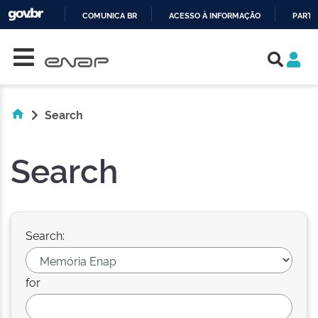
COMUNICA BR
ACESSO À INFORMAÇÃO
PARTI
Skip navigation
IR
PARA
O
CONTEÚDO
Search
Search
Search:
for