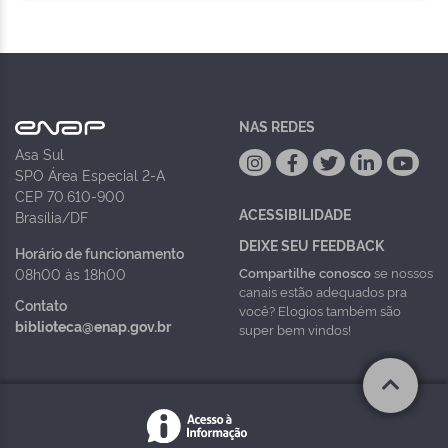
NAS REDES
Asa Sul
SPO Área Especial 2-A
CEP 70.610-900
ACESSIBILIDADE
Brasília/DF
DEIXE SEU FEEDBACK
Horário de funcionamento
Compartilhe conosco
se nossos
08h00 às 18h00
canais estão adequados pra
Contato
você? Elogios também são
biblioteca@enap.gov.br
super bem vindos!