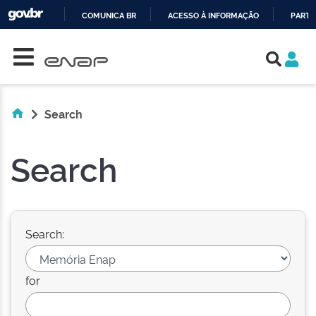
COMUNICA BR
ACESSO À INFORMAÇÃO
PARTI
Skip navigation
IR
PARA
O
CONTEÚDO
Search
Search
Search:
for