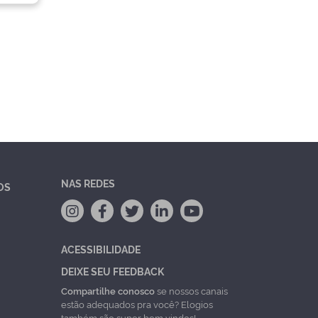
NAS REDES
OS
ACESSIBILIDADE
DEIXE SEU FEEDBACK
Compartilhe conosco
se nossos canais
estão adequados pra você? Elogios
também são super bem vindos!