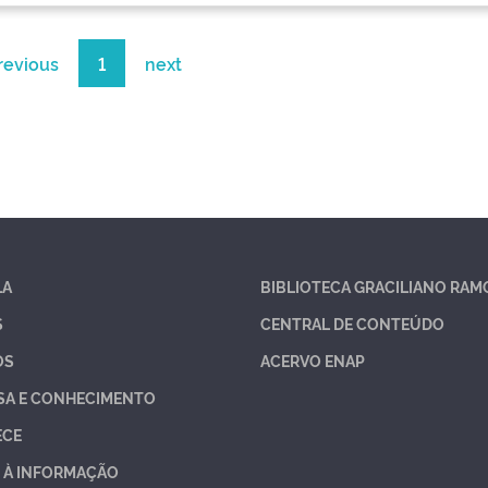
revious
1
next
LA
BIBLIOTECA GRACILIANO RAM
S
CENTRAL DE CONTEÚDO
OS
ACERVO ENAP
SA E CONHECIMENTO
ECE
 À INFORMAÇÃO