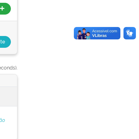
econds).
ção