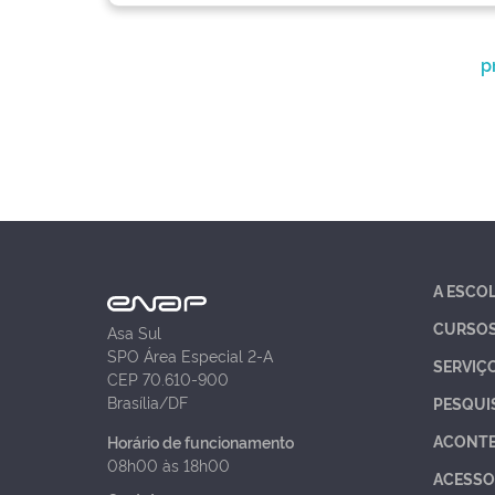
p
A ESCO
CURSO
Asa Sul
SPO Área Especial 2-A
SERVIÇ
CEP 70.610-900
Brasília/DF
PESQUI
ACONT
Horário de funcionamento
08h00 às 18h00
ACESSO