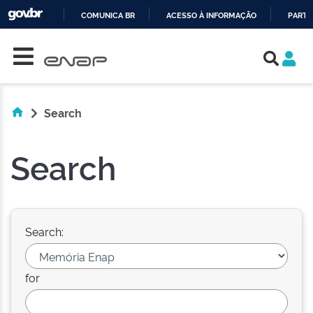
COMUNICA BR
ACESSO À INFORMAÇÃO
PARTI
Skip navigation
IR
PARA
O
CONTEÚDO
Search
Search
Search:
for