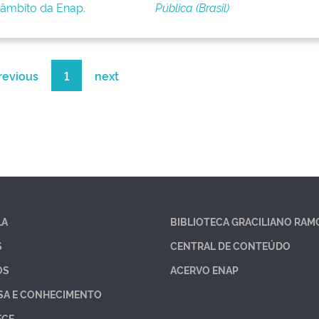
âmbito da Enap.
Pública (Brasil)
revious
1
next
LA
BIBLIOTECA GRACILIANO RAM
S
CENTRAL DE CONTEÚDO
OS
ACERVO ENAP
SA E CONHECIMENTO
ECE