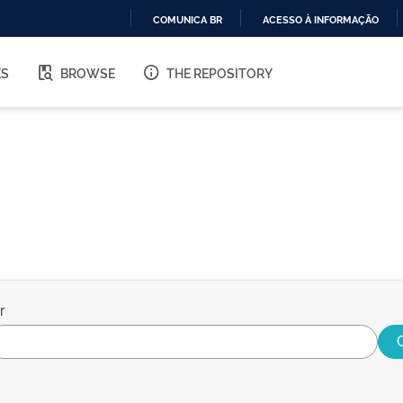
COMUNICA BR
ACESSO À INFORMAÇÃO
IR
PARA
ES
BROWSE
THE REPOSITORY
O
CONTEÚDO
r