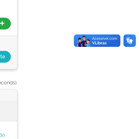
econds).
ção