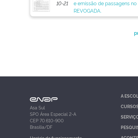
10-21
e emissão de passagens no 
REVOGADA.
p
A ESCO
CURSO
Asa Sul
SPO Área Especial 2-A
SERVIÇ
CEP 70.610-900
Brasília/DF
PESQUI
ACONT
Horário de funcionamento