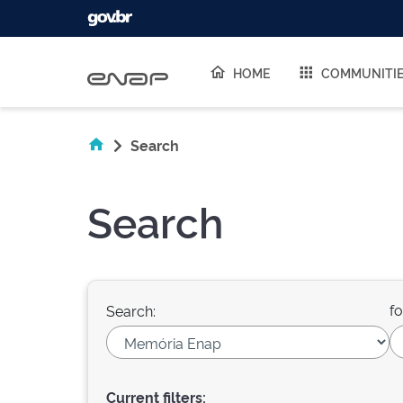
Skip navigation
HOME
COMMUNITI
Search
Search
fo
Search:
Current filters: