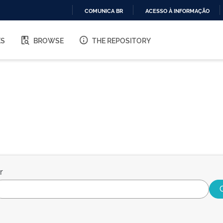
COMUNICA BR
ACESSO À INFORMAÇÃO
IR
PARA
ES
BROWSE
THE REPOSITORY
O
CONTEÚDO
r