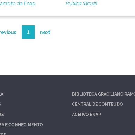
âmbito da Enap.
Pública (Brasil)
revious
1
next
LA
BIBLIOTECA GRACILIANO RAM
S
CENTRAL DE CONTEÚDO
OS
ACERVO ENAP
SA E CONHECIMENTO
ECE