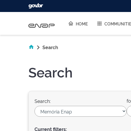
Skip navigation
HOME
COMMUNITI
Search
Search
fo
Search:
Current filters: