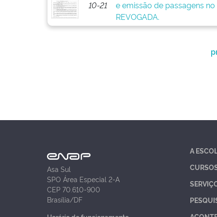
10-21
e emissão de passagens no 
REVOGADA.
p
A ESCO
CURSO
Asa Sul
SPO Área Especial 2-A
SERVIÇ
CEP 70.610-900
Brasília/DF
PESQUI
ACONT
Horário de funcionamento