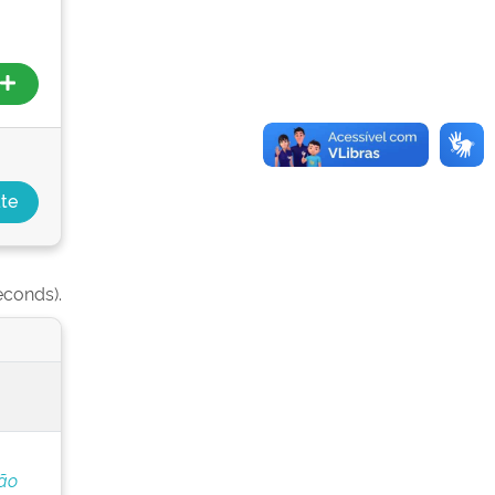
econds).
ção