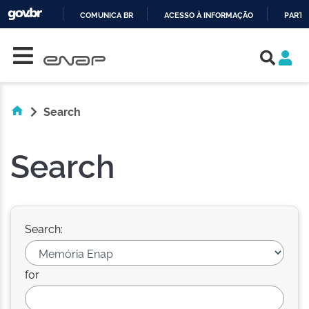
COMUNICA BR
ACESSO À INFORMAÇÃO
PARTI
Skip navigation
IR
PARA
O
CONTEÚDO
Search
Search
Search:
for